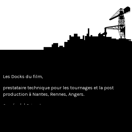
Les Docks du film,
prestataire technique pour les tournages et la post
production à Nantes, Rennes, Angers.
| |
Caméra
Prise de son
|
|
Montage
Etalonnage
Mixage
LES DOCKS DU FILM