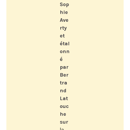
Sop
hie
Ave
rty
et
étal
onn
é
par
Ber
tra
nd
Lat
ouc
he
sur
la