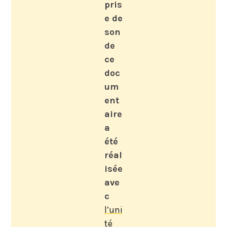
pris
e de
son
de
ce
doc
um
ent
aire
a
été
réal
isée
ave
c
l’uni
té