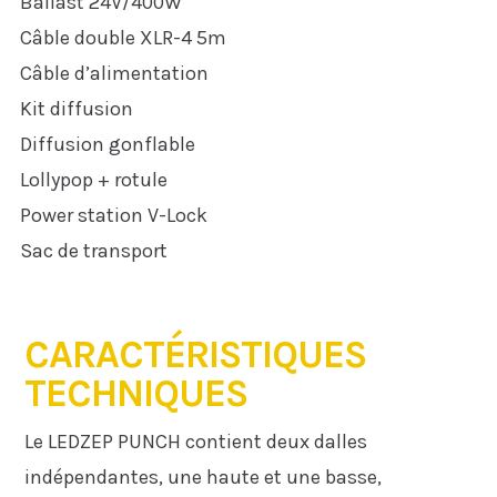
Ballast 24V/400W
Câble double XLR-4 5m
Câble d’alimentation
Kit di
ff
usion
Di
ff
usion gon
fl
able
Lollypop + rotule
Power station V-Lock
Sac de transport
CARACTÉRISTIQUES
TECHNIQUES
Le LEDZEP PUNCH contient deux dalles
indépendantes, une haute et une basse,