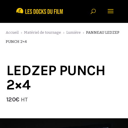
Accueil
Matériel de tournage
Lumière
PANNEAU LEDZEP
5
5
5
PUNCH 2×4
LEDZEP PUNCH
2×4
120€
HT